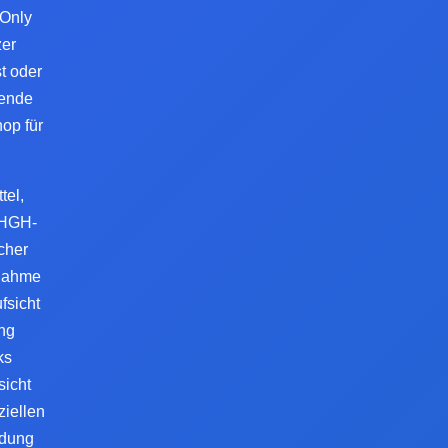
 Only
zer
t oder
sende
op für
tel,
 HGH-
cher
nnahme
fsicht
ng
ks
sicht
iellen
ndung