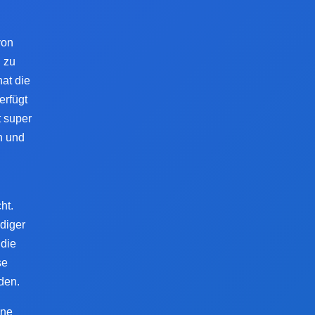
von
h zu
at die
erfügt
t super
n und
ht.
idiger
 die
se
den.
ine