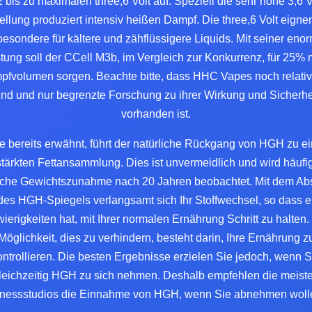
2 bis zu maximalen three,6 Volt auf. Speziell die sehr hohe 3,6 V
ellung produziert intensiv heißen Dampf. Die three,6 Volt eigne
besondere für kältere und zähflüssigere Liquids. Mit seiner eno
tung soll der CCell M3b, im Vergleich zur Konkurrenz, für 25%
fvolumen sorgen. Beachte bitte, dass HHC Vapes noch relati
ind und nur begrenzte Forschung zu ihrer Wirkung und Sicherhe
vorhanden ist.
e bereits erwähnt, führt der natürliche Rückgang von HGH zu ei
stärkten Fettansammlung. Dies ist unvermeidlich und wird häufig
liche Gewichtszunahme nach 20 Jahren beobachtet. Mit dem Ab
des HGH-Spiegels verlangsamt sich Ihr Stoffwechsel, so dass e
ierigkeiten hat, mit Ihrer normalen Ernährung Schritt zu halten.
Möglichkeit, dies zu verhindern, besteht darin, Ihre Ernährung z
ontrollieren. Die besten Ergebnisse erzielen Sie jedoch, wenn S
leichzeitig HGH zu sich nehmen. Deshalb empfehlen die meist
tnessstudios die Einnahme von HGH, wenn Sie abnehmen woll