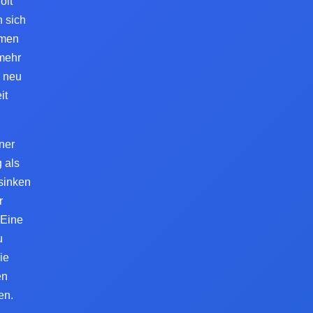
olt
n sich
rmen
 mehr
v neu
it
ner
 als
sinken
r
 Eine
u
ie
en
en.