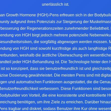
unerlässlich ist.
n Growth Hormone (HGH)-Pens erfreuen sich in der Bodybuil
nity aufgrund ihres Potenzials zur Steigerung der Muskelmas
rbesserung der Regenerationszeiten zunehmender Beliebtheit. 
endung von HGH birgt jedoch mehrere potenzielle Nebenwirk
esundheitsrisiken, die sorgfältig abgewogen werden müssen. M
ndung von HGH sind sowohl kurzfristige als auch langfristige R
verbunden, weshalb die ärztliche Überwachung ein wesentliche
andteil jeder HGH-Behandlung ist. Die Technologie hinter den
ist so konzipiert, dass sie benutzerfreundlich ist und gleichzeiti
äzise Dosierung gewährleistet. Die meisten Pens sind mit digita
gen und automatischen Funktionen ausgestattet, die die Genau
Benutzerfreundlichkeit verbessern. Diese Funktionen sind beso
 Bodybuilder von Vorteil, die eine konsistente und kontrollierte 
reichung benötigen, um ihre Ziele zu erreichen. Darüber hinau
Pens tragbar und diskret, sodass Benutzer ihre Kur ohne wesent