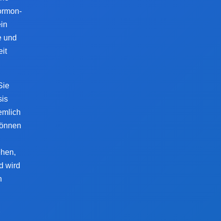
ormon-
ein
e und
it
Sie
sis
emlich
können
ehen,
d wird
n