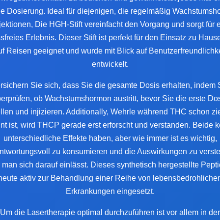
e Dosierung. Ideal für diejenigen, die regelmäßig Wachstumsh
jektionen, Die HGH-Stift vereinfacht den Vorgang und sorgt für 
ssfreies Erlebnis. Dieser Stift ist perfekt für den Einsatz zu Haus
uf Reisen geeignet und wurde mit Blick auf Benutzerfreundlichke
entwickelt.
rsichern Sie sich, dass Sie die gesamte Dosis erhalten, indem 
erprüfen, ob Wachstumshormon austritt, bevor Sie die erste Do
llen und injizieren. Additionally,
Wehrle
während THC schon zi
nt ist, wird THCP gerade erst erforscht und verstanden. Beide 
unterschiedliche Effekte haben, aber wie immer ist es wichtig,
ntwortungsvoll zu konsumieren und die Auswirkungen zu verst
 man sich darauf einlässt. Dieses synthetisch hergestellte Pepti
heute aktiv zur Behandlung einer Reihe von lebensbedrohliche
Erkrankungen eingesetzt.
Um die Lasertherapie optimal durchzuführen ist vor allem in der