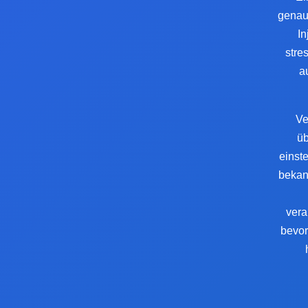
genau
In
stre
a
Ve
üb
einste
bekan
vera
bevor