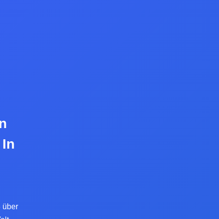
n
 In
 über