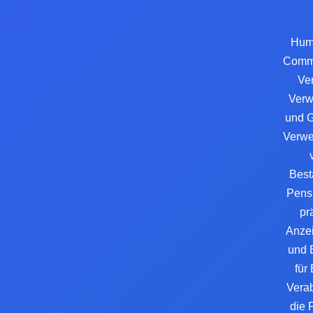
Huma
Commu
Ve
Verw
und G
Verwe
Best
Pens 
pr
Anzei
und 
für
Verab
die 