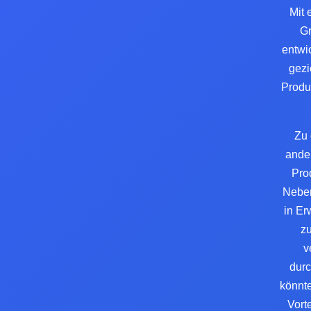
Mit 
Gr
entwi
gezi
Produ
Zu 
ande
Pro
Neben
in Er
z
v
durc
könnt
Vort