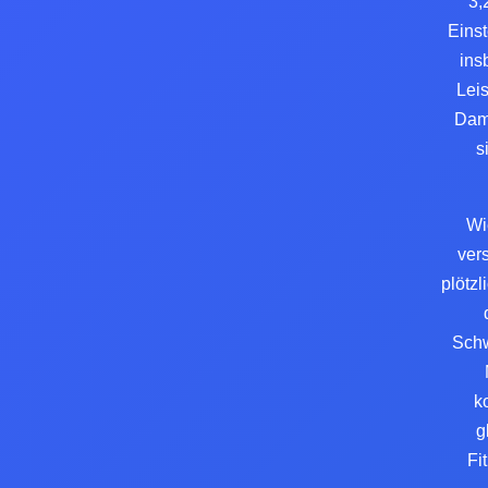
3,
Einst
ins
Leis
Damp
s
Wi
ver
plötz
Schw
k
g
Fi