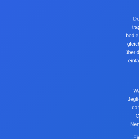
De
tra
bedie
gleic
über d
einf
Wa
Jegli
dar
G
Ner
Ei