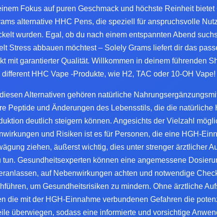
einem Fokus auf puren Geschmack und höchste Reinheit bietet
ams alternative HHC Pens, die speziell für anspruchsvolle Nut
ckelt wurden. Egal, ob du nach einem entspannten Abend suchs
elt Stress abbauen möchtest – Solely Grams liefert dir das pas
kt mit garantierter Qualität. Willkommen in deinem führenden Sh
different HHC Vape -Produkte, wie H2, TAC oder 10-OH Vape!
diesen Alternativen gehören natürliche Nahrungsergänzungsmit
re Peptide und Änderungen des Lebensstils, die die natürliche
duktion deutlich steigern können. Angesichts der Vielzahl mögli
wirkungen und Risiken ist es für Personen, die eine HGH-Ei
wägung ziehen, äußerst wichtig, dies unter strenger ärztlicher Au
u tun. Gesundheitsexperten können eine angemessene Dosieru
eranlassen, auf Nebenwirkungen achten und notwendige Chec
hführen, um Gesundheitsrisiken zu mindern. Ohne ärztliche Auf
en die mit der HGH-Einnahme verbundenen Gefahren die potenz
eile überwiegen, sodass eine informierte und vorsichtige Anwe