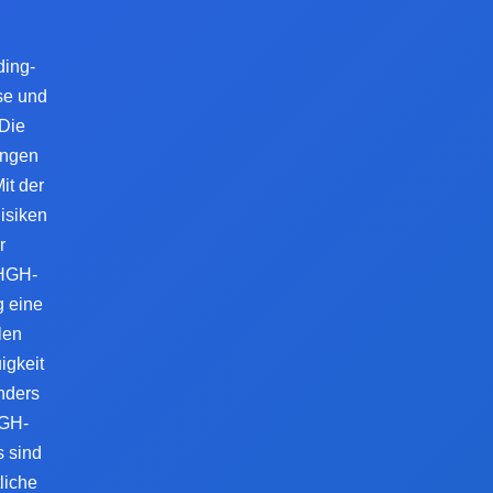
ding-
se und
Die
ungen
it der
isiken
r
 HGH-
g eine
len
igkeit
nders
HGH-
s sind
liche