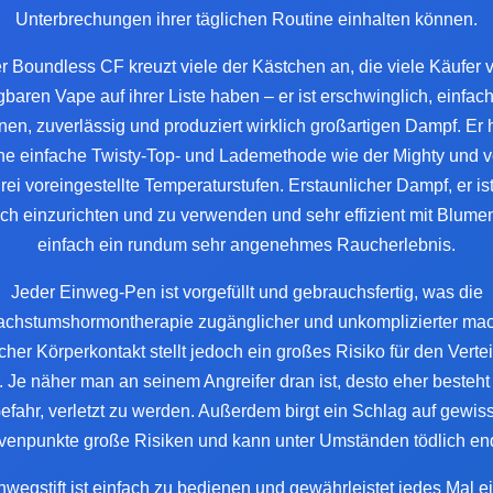
Unterbrechungen ihrer täglichen Routine einhalten können.
r Boundless CF kreuzt viele der Kästchen an, die viele Käufer 
gbaren Vape auf ihrer Liste haben – er ist erschwinglich, einfac
nen, zuverlässig und produziert wirklich großartigen Dampf. Er h
he einfache Twisty-Top- und Lademethode wie der Mighty und v
rei voreingestellte Temperaturstufen. Erstaunlicher Dampf, er is
ach einzurichten und zu verwenden und sehr effizient mit Blume
einfach ein rundum sehr angenehmes Raucherlebnis.
Jeder Einweg-Pen ist vorgefüllt und gebrauchsfertig, was die
chstumshormontherapie zugänglicher und unkomplizierter mac
cher Körperkontakt stellt jedoch ein großes Risiko für den Verte
. Je näher man an seinem Angreifer dran ist, desto eher besteht
efahr, verletzt zu werden. Außerdem birgt ein Schlag auf gewis
venpunkte große Risiken und kann unter Umständen tödlich en
nwegstift ist einfach zu bedienen und gewährleistet jedes Mal e